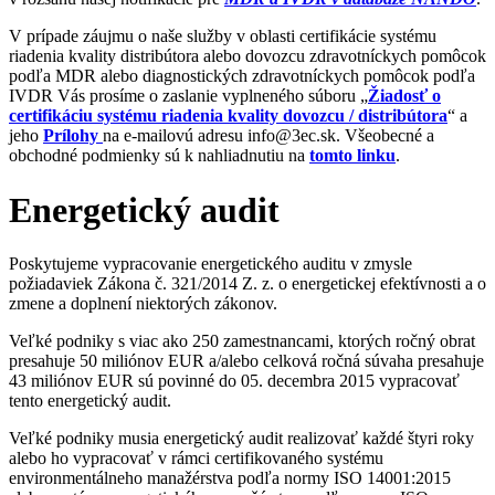
V prípade záujmu o naše služby v oblasti certifikácie systému
riadenia kvality distribútora alebo dovozcu zdravotníckych pomôcok
podľa MDR alebo diagnostických zdravotníckych pomôcok podľa
IVDR Vás prosíme o zaslanie vyplneného súboru „
Žiadosť o
certifikáciu systému riadenia kvality dovozcu / distribútora
“ a
jeho
Prílohy
na e-mailovú adresu info@3ec.sk. Všeobecné a
obchodné podmienky sú k nahliadnutiu na
tomto linku
.
Energetický audit
Poskytujeme vypracovanie energetického auditu v zmysle
požiadaviek Zákona č. 321/2014 Z. z. o energetickej efektívnosti a o
zmene a doplnení niektorých zákonov.
Veľké podniky s viac ako 250 zamestnancami, ktorých ročný obrat
presahuje 50 miliónov EUR a/alebo celková ročná súvaha presahuje
43 miliónov EUR sú povinné do 05. decembra 2015 vypracovať
tento energetický audit.
Veľké podniky musia energetický audit realizovať každé štyri roky
alebo ho vypracovať v rámci certifikovaného systému
environmentálneho manažérstva podľa normy ISO 14001:2015