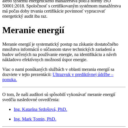
alebo systému energetického manažérstva podľa normy ISO
50001:2018. Spoločnosť s certifikovaným systémom manažérstva
má počas doby trvania certifikácie povinnosť vypracovať
energetický audit iba raz.
Meranie energií
Meranie energií je systematický postup na získanie dostatočného
množstva informácií o súčasnom stave technických zariadení a
budov určených na používanie energie, na identifikáciu a návrh
nákladovo efektívnych možností úspor energie.
Viac o nami ponúkaných službách v oblasti merania energií sa
dozviete v tejto prezentácii:
Ultrazvuk v prediktívnej údržbe
–
ponuka.
O tom, že naši audítori sú spôsobilí vykonávať meranie energií
svedčia nasledovné osvedčenia:
Ing. Katarína Srdošová, PhD.
Ing. Mark Tomin, PhD.