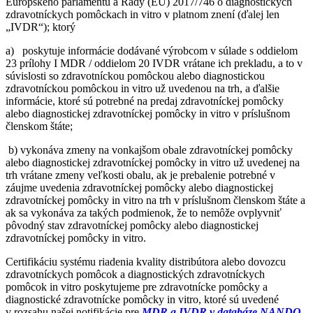
Európskeho parlamentu a Rady (EÚ) 2017/746 o diagnostických
zdravotníckych pomôckach in vitro v platnom znení (ďalej len
„IVDR“); ktorý
a)
poskytuje informácie dodávané výrobcom v súlade s oddielom
23 prílohy I MDR / oddielom 20 IVDR vrátane ich prekladu, a to v
súvislosti so zdravotníckou pomôckou alebo diagnostickou
zdravotníckou pomôckou in vitro už uvedenou na trh, a ďalšie
informácie, ktoré sú potrebné na predaj zdravotníckej pomôcky
alebo diagnostickej zdravotníckej pomôcky in vitro v príslušnom
členskom štáte;
b)
vykonáva zmeny na vonkajšom obale zdravotníckej pomôcky
alebo diagnostickej zdravotníckej pomôcky in vitro už uvedenej na
trh vrátane zmeny veľkosti obalu, ak je prebalenie potrebné v
záujme uvedenia zdravotníckej pomôcky alebo diagnostickej
zdravotníckej pomôcky in vitro na trh v príslušnom členskom štáte a
ak sa vykonáva za takých podmienok, že to nemôže ovplyvniť
pôvodný stav zdravotníckej pomôcky alebo diagnostickej
zdravotníckej pomôcky in vitro.
Certifikáciu systému riadenia kvality distribútora alebo dovozcu
zdravotníckych pomôcok a diagnostických zdravotníckych
pomôcok in vitro poskytujeme pre zdravotnícke pomôcky a
diagnostické zdravotnícke pomôcky in vitro, ktoré sú uvedené
v rozsahu našej notifikácie pre
MDR a IVDR v databáze NANDO
.